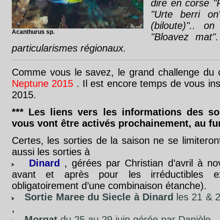
dire en corse "
"Urte berri o
(biloute)".. 
Acanthurus sp.
"Bloavez mat"
particularismes régionaux.
Comme vous le savez, le grand challenge du 
Neptune 2015
. Il est encore temps de vous insc
2015.
*** Les liens vers les informations des s
vous vont être activés prochainement, au fur
Certes, les sorties de la saison ne se limiteron
aussi les sorties à
Dinard
, gérées par Christian d’avril à
avant et après pour les irréductibles e
obligatoirement d’une combinaison étanche).
Sortie Maree du Siecle à Dinard
les 21 & 
,
Morgat
du 25 au 29 juin gérée par Danièle
,