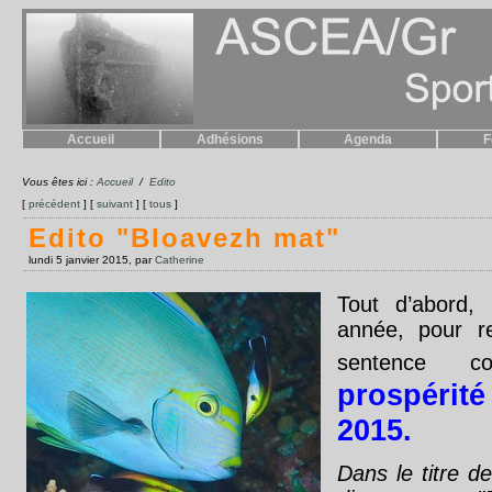
Accueil
Adhésions
Agenda
F
Vous êtes ici :
Accueil
/
Edito
[
précédent
] [
suivant
] [
tous
]
Edito "Bloavezh mat"
lundi 5 janvier 2015, par
Catherine
Tout d’abord,
année, pour r
sentence
prospérit
2015.
Dans le titre de