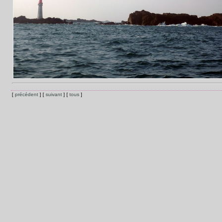
[
précédent
] [
suivant
] [
tous
]