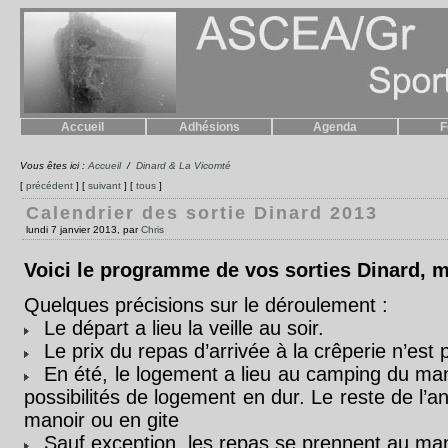
Accueil
Adhésions
Agenda
F
Vous êtes ici :
Accueil
/
Dinard & La Vicomté
[
précédent
] [
suivant
] [
tous
]
Calendrier des sortie Dinard 2013
lundi 7 janvier 2013, par
Chris
Voici le programme de vos sorties Dinard, m
Quelques précisions sur le déroulement :
Le départ a lieu la veille au soir.
Le prix du repas d’arrivée à la crêperie n’est p
En été, le logement a lieu au camping du man
possibilités de logement en dur. Le reste de l’
manoir ou en gite
Sauf exception, les repas se prennent au man