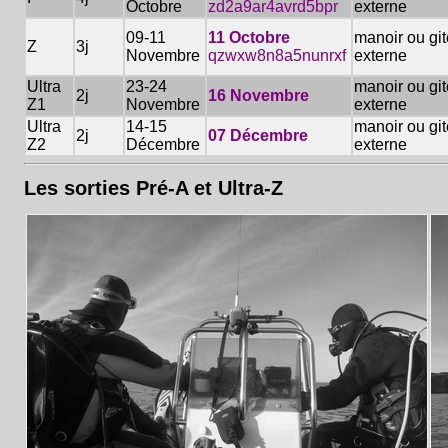
Octobre
zd2a9ar4avrd5bpr
externe
09-11
11 Octobre
manoir ou git
Z
3j
Novembre
qzwxw8n8a5nunrxf
externe
Ultra
23-24
manoir ou git
2j
16 Novembre
Z1
Novembre
externe
Ultra
14-15
manoir ou git
2j
07 Décembre
Z2
Décembre
externe
Les sorties Pré-A et Ultra-Z