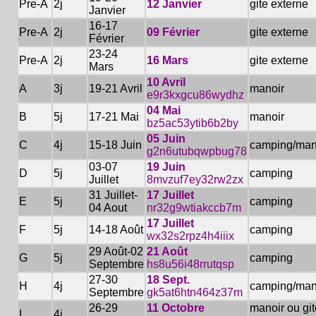
Pre-A
2j
12 Janvier
gite externe
Janvier
16-17
Pre-A
2j
09 Février
gite externe
Février
23-24
Pre-A
2j
16 Mars
gite externe
Mars
10 Avril
A
3j
19-21 Avril
manoir
e9r3kxgcu86wydhz
04 Mai
B
5j
17-21 Mai
manoir
bz5ac53ytib6b2by
05 Juin
C
4j
15-18 Juin
camping/man
g2n6utubqwpbug78
03-07
19 Juin
D
5j
camping
Juillet
8mvzuf7ey32rw2zx
31 Juillet-
17 Juillet
E
5j
camping
04 Aout
nr32g9wtiakccb7m
17 Juillet
F
5j
14-18 Août
camping
wx32s2rpz4h4iiix
29 Août-02
21 Août
G
5j
camping
Septembre
hs8u56i48rrutqsp
27-30
18 Sept.
H
4j
camping/man
Septembre
gk5at6htn464z37m
26-29
11 Octobre
manoir ou git
I
4j