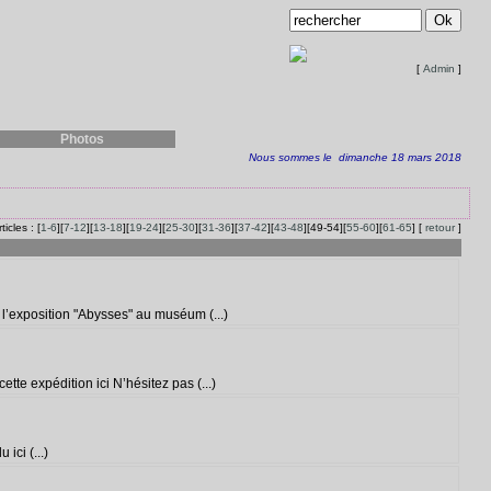
[
Admin
]
Photos
Nous sommes le dimanche 18 mars 2018
ticles : [
1-6
][
7-12
][
13-18
][
19-24
][
25-30
][
31-36
][
37-42
][
43-48
][49-54][
55-60
][
61-65
] [
retour
]
 l’exposition "Abysses" au muséum (...)
te expédition ici N’hésitez pas (...)
ici (...)