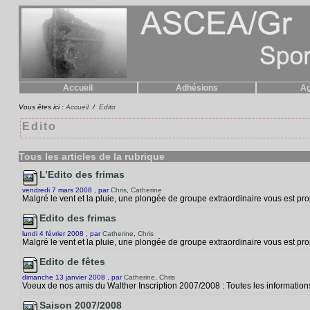
Accueil
Adhésions
A
Vous êtes ici :
Accueil
/
Edito
Edito
Tous les articles de la rubrique
L’Edito des frimas
vendredi 7 mars 2008 , par
Chris
,
Catherine
Malgré le vent et la pluie, une plongée de groupe extraordinaire vous est pr
Edito des frimas
lundi 4 février 2008 , par
Catherine
,
Chris
Malgré le vent et la pluie, une plongée de groupe extraordinaire vous est prop
Edito de fêtes
dimanche 13 janvier 2008 , par
Catherine
,
Chris
Voeux de nos amis du Walther Inscription 2007/2008 : Toutes les informations
Saison 2007/2008