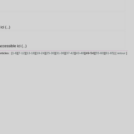
i (...)
cessible ici (...)
rticles : [
1-6
][
7-12
][
13-18
][
19-24
][
25-30
][
31-36
][
37-42
][
43-48
][49-54][
55-60
][
61-65
] [
retour
]