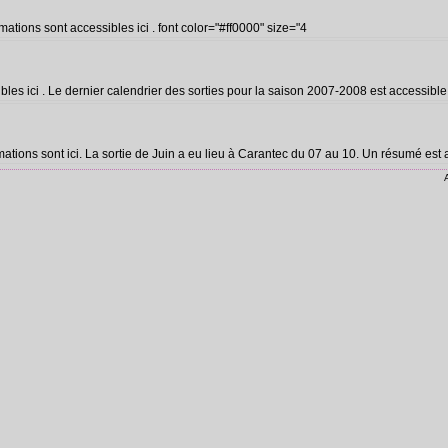
mations sont accessibles ici . font color="#ff0000" size="4
es ici . Le dernier calendrier des sorties pour la saison 2007-2008 est accessible ic
mations sont ici. La sortie de Juin a eu lieu à Carantec du 07 au 10. Un résumé est ac
A