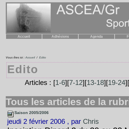
Accueil
Adhésions
Agenda
F
Vous êtes ici :
Accueil
/
Edito
Edito
Articles : [
1-6
][
7-12
][
13-18
][
19-24
]
Tous les articles de la rub
Saison 2005/2006
jeudi 2 février 2006 , par
Chris