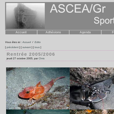
Accueil
Adhésions
Agenda
F
Vous êtes ici :
Accueil
/
Edito
[
précédent
] [
suivant
] [
tous
]
Rentrée 2005/2006
jeudi 27 octobre 2005, par
Chris