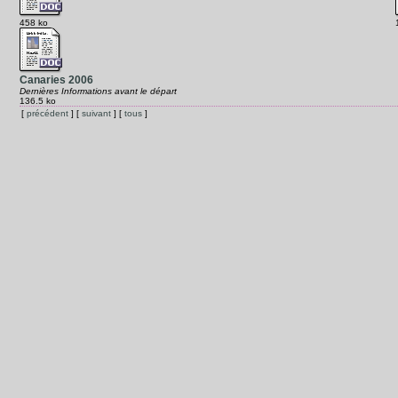
458 ko
Canaries 2006
Dernières Informations avant le départ
136.5 ko
[
précédent
] [
suivant
] [
tous
]