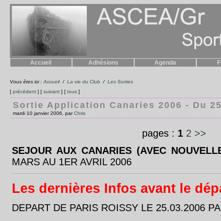
Accueil
Adhésions
Agenda
F
Vous êtes ici :
Accueil
/
La vie du Club
/
Les Sorties
[
précédent
] [
suivant
] [
tous
]
Sortie Application Canaries 2006 - Du 25
mardi 10 janvier 2006, par
Chris
pages :
1
2
>>
SEJOUR AUX CANARIES (AVEC NOUVELL
MARS AU 1ER AVRIL 2006
Les dernières Infos avant le dépa
DEPART DE PARIS ROISSY LE 25.03.2006 PA